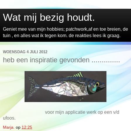
Wat mij bezig houdt.
Geniet mee van mijn hobbies; patchwork,af en toe breien, de
tuin , en alles wat ik tegen kom. de reakties lees ik graag.
WOENSDAG 4 JULI 2012
heb een inspiratie gevonden ..............
voor mijn applicatie werk op een v/d
ufoos.
Marja.
op
12:25